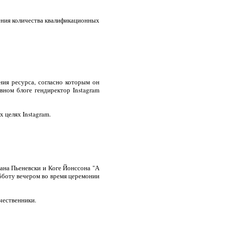
ния количества квалификационных
ния ресурса, согласно которым он
вном блоге гендиректор Instagram
 целях Instagram.
ана Пьеневски и Коге Йонссона "А
бботу вечером во время церемонии
чественники.