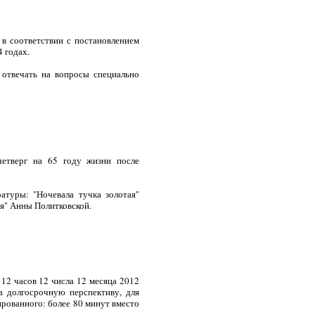
в соответствии с постановлением
 годах.
 отвечать на вопросы специально
етверг на 65 году жизни после
туры: "Ночевала тучка золотая"
ая" Анны Политковской.
12 часов 12 числа 12 месяца 2012
а долгосрочную перспективу, для
нированного: более 80 минут вместо