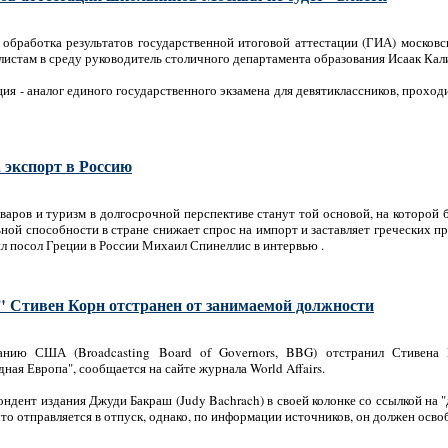
обработка результатов государственной итоговой аттестации (ГИА) московс
алистам в среду руководитель столичного департамента образования Исаак Кал
ция - аналог единого государственного экзамена для девятиклассников, проход
 экспорт в Россию
варов и туризм в долгосрочной перспективе станут той основой, на которой 
ьной способности в стране снижает спрос на импорт и заставляет греческих п
ил посол Греции в России Михаил Спинеллис в интервью .
" Стивен Корн отстранен от занимаемой должности
нию США (Broadcasting Board of Governors, BBG) отстранил Стивена 
ная Европа", сообщается на сайте журнала World Affairs.
ндент издания Джуди Бакраш (Judy Bachrach) в своей колонке со ссылкой на 
 что отправляется в отпуск, однако, по информации источников, он должен осв