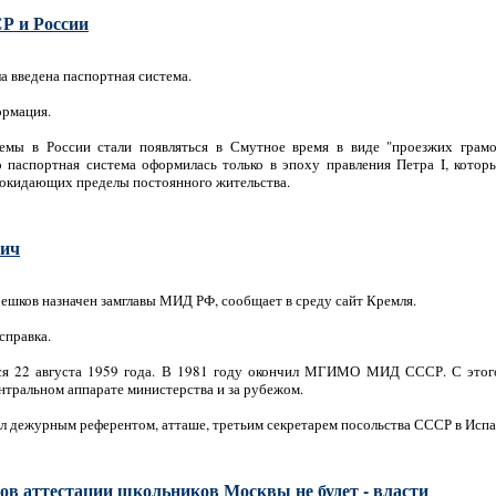
Р и России
а введена паспортная система.
ормация.
емы в России стали появляться в Смутное время в виде "проезжих грам
 паспортная система оформилась только в эпоху правления Петра I, котор
 покидающих пределы постоянного жительства.
ич
ешков назначен замглавы МИД РФ, сообщает в среду сайт Кремля.
справка.
я 22 августа 1959 года. В 1981 году окончил МГИМО МИД СССР. С этого
нтральном аппарате министерства и за рубежом.
 дежурным референтом, атташе, третьим секретарем посольства СССР в Испан
ов аттестации школьников Москвы не будет - власти