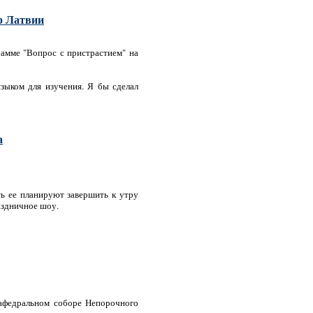
р Латвии
рамме "Вопрос с пристрастием" на
языком для изучения. Я бы сделал
а
ь ее планируют завершить к утру
аздничное шоу.
кафедральном соборе Непорочного