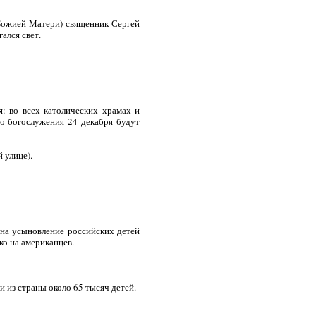
 Божией Матери) священник Сергей
ался свет.
я: во всех католических храмах и
го богослужения 24 декабря будут
 улице).
 на усыновление российских детей
ко на американцев.
 из страны около 65 тысяч детей.