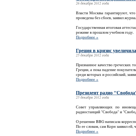
26 декабря 2012 года
Власти Москвы гарантируют, что 
проведена без сбоев, заявил журн
Государственная итоговая аттеста
режиме в прошлом учебном году.
Подробнее »
Греция в кризис увеличила
25 декабря 2012 года
Признанное качество греческих то
Греции, а пока падение покупател
среди которых и российский, заяв
Подробнее »
Президент радио "Свобода
25 декабря 2012 года
Совет управляющих по иновеща
радиостанций "Свобода" и "Свобод
О решении BBG написала корреспо
По ее словам, сам Корн заявил ей,
Подробнее »