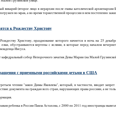
 Малой Грузинской улице.
ный викарий (второе лицо в иерархии после главы католической архиепархии
огружен во мрак, а во время торжественной процессии в нем постепенно зажиг
вятся к Рождеству Христову
 Рождеству Христову, празднование которого начнется в ночь на 25 декабр
 елки, обустраиваются вертепы с яслями, в которые перед началом вечерне
младенца Иисуса.
т кафедральный собор Непорочного зачатия Девы Марии (на Малой Грузинской
бращения с приемными российскими детьми в США
третьем чтении "закон Димы Яковлева", который, в частности, вводит запрет
вие документа на граждан всех стран, нарушающих права россиян, а не толь
ормация.
вам ребенка в России Павла Астахова, с 2000 по 2011 год иностранцы вывезли