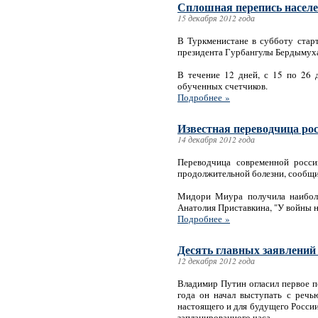
Сплошная перепись населе
15 декабря 2012 года
В Туркменистане в субботу стар
президента Гурбангулы Бердымуха
В течение 12 дней, с 15 по 26 
обученных счетчиков.
Подробнее »
Известная переводчица ро
14 декабря 2012 года
Переводчица современной росс
продолжительной болезни, сообщи
Мидори Миура получила наиболь
Анатолия Приставкина, "У войны н
Подробнее »
Десять главных заявлений
12 декабря 2012 года
Владимир Путин огласил первое п
года он начал выступать с речь
настоящего и для будущего России"
запланированного часа.