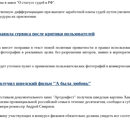
 в закон "О статусе судей в РФ".
твенную дифференциацию при выплате заработной платы судей путем увеличе
цедуры их присвоения.
равила сервиса после критики пользователей
 внесет поправки в текст новой политики приватности и правил использова
фотографии в рекламных целях без разрешения авторов, заявил в корпорати
дет уточнен пункт о применении пользовательских фотографий в коммерческих
получил шведский фильм "А была любовь"
естиваля документального кино "Артдокфест" получила шведская картина Хак
жизни провинциальной российской семьи в течение десятилетия, сообщил в су
 жюри режиссер Андрей Смирнов.
овину участвующих в конкурсе фильмов обязательно должны увидеть все сооте