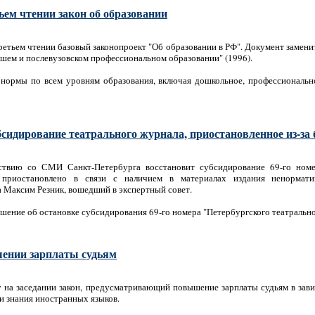
ьем чтении закон об образовании
ретьем чтении базовый законопроект "Об образовании в РФ". Документ замен
ысшем и послевузовском профессиональном образовании" (1996).
нормы по всем уровням образования, включая дошкольное, профессиональное
сидирование театрального журнала, приостановленное из-за
ствию со СМИ Санкт-Петербурга восстановит субсидирование 69-го номер
 приостановлено в связи с наличием в материалах издания ненормати
а Максим Резник, вошедший в экспертный совет.
ешение об остановке субсидирования 69-го номера "Петербургского театрально
шении зарплаты судьям
 на заседании закон, предусматривающий повышение зарплаты судьям в зав
 и знания иностранных языков.