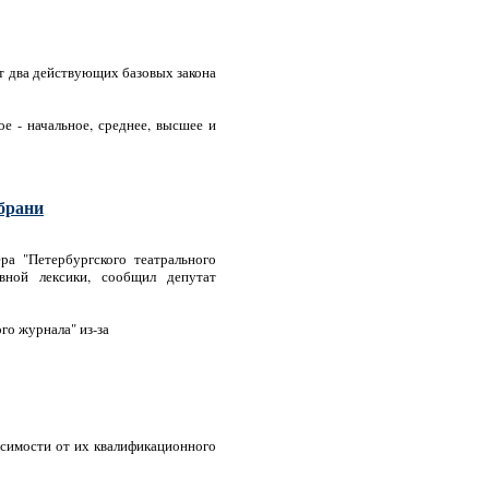
ит два действующих базовых закона
 - начальное, среднее, высшее и
 брани
а "Петербургского театрального
вной лексики, сообщил депутат
го журнала" из-за
исимости от их квалификационного