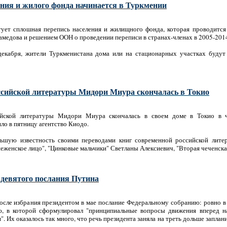
ния и жилого фонда начинается в Туркмении
тует сплошная перепись населения и жилищного фонда, которая проводится 
медова и решением ООН о проведении переписи в странах-членах в 2005-2014
декабря, жители Туркменистана дома или на стационарных участках будут
ссийской литературы Мидори Миура скончалась в Токио
ийской литературы Мидори Миура скончалась в своем доме в Токио в ч
ло в пятницу агентство Киодо.
шую известность своими переводами книг современной российской литера
еженское лицо", "Цинковые мальчики" Светланы Алексиевич, "Вторая чеченск
 девятого послания Путина
осле избрания президентом в мае послание Федеральному собранию: ровно в 
ю, в которой сформулировал "принципиальные вопросы движения вперед н
. Их оказалось так много, что речь президента заняла на треть дольше запла