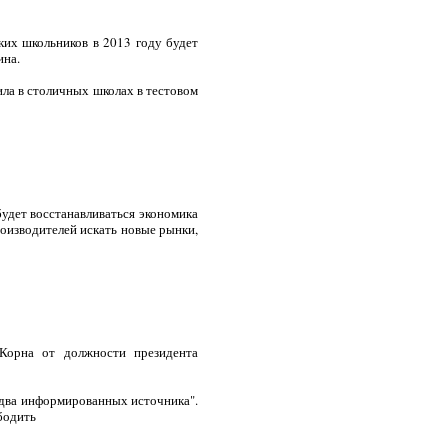
ких школьников в 2013 году будет
ина.
ила в столичных школах в тестовом
будет восстанавливаться экономика
роизводителей искать новые рынки,
Корна от должности президента
"два информированных источника".
ободить