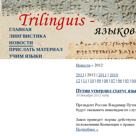
ГЛАВНАЯ
ЛИНГВИСТИКА
НОВОСТИ
ПРИСЛАТЬ МАТЕРИАЛ
УЧИМ ЯЗЫКИ
Новости
»
2012
2013
|
2012
|
2011
|
2010
12
|
11
|
10
|
09
|
08
|
07
|
06
|
05
|
04
Путин утвердил статус яз
30 декабря 2012 года
Президент России Владимир Путин 
будут оказывать инвалидам по слу
Закон приведет нормы действующ
положениями Конвенции о правах 
Подробнее »