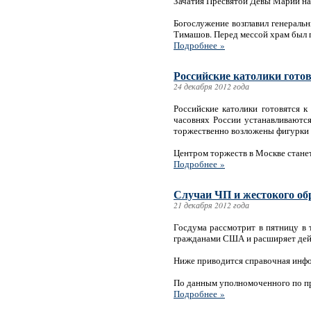
Зачатия Пресвятой Девы Марии на
Богослужение возглавил генераль
Тимашов. Перед мессой храм был п
Подробнее »
Российские католики гото
24 декабря 2012 года
Российские католики готовятся к
часовнях России устанавливаются
торжественно возложены фигурки 
Центром торжеств в Москве стане
Подробнее »
Случаи ЧП и жестокого о
21 декабря 2012 года
Госдума рассмотрит в пятницу в 
гражданами США и расширяет дейст
Ниже приводится справочная инф
По данным уполномоченного по пра
Подробнее »