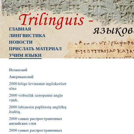
ГЛАВНАЯ
ЛИНГВИСТИКА
НОВОСТИ
ПРИСЛАТЬ МАТЕРИАЛ
УЧИМ ЯЗЫКИ
Испанский
Американский
2000 kõige levinumat ingliskeelset
sõna
2000 visbiežāk sastopamie angļu
vārdi.
2000 labiausiai paplitusių angliškų
žodžių.
2000 самых распространенных
английских слов
2000 самых распространенных