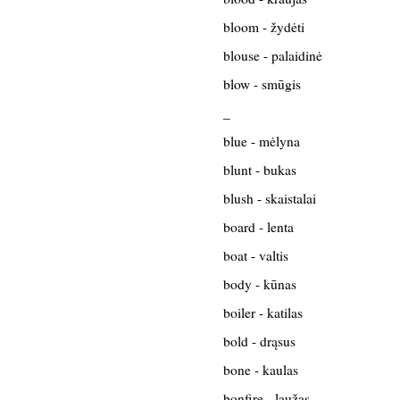
bloom - žydėti
blouse - palaidinė
blow - smūgis
_
blue - mėlyna
blunt - bukas
blush - skaistalai
board - lenta
boat - valtis
body - kūnas
boiler - katilas
bold - drąsus
bone - kaulas
bonfire - laužas