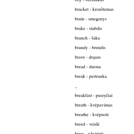
bracket - kronšteinas
brain - smegenys
brake - stabdis
branch - šaka
brandy - brendis
brave - drąsus
bread - duona
break - pertrauka
_
breakfast - pusryčiai
breath - kvėpavimas
breathe - kvėpuoti
breed - veislė
brew - užvirinti