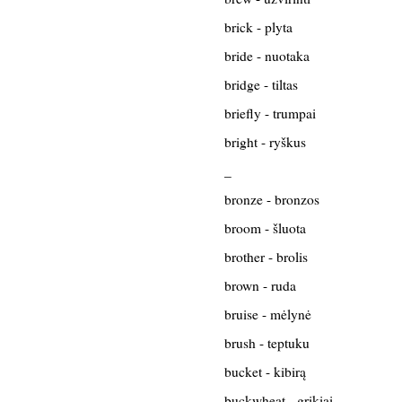
brick - plyta
bride - nuotaka
bridge - tiltas
briefly - trumpai
bright - ryškus
_
bronze - bronzos
broom - šluota
brother - brolis
brown - ruda
bruise - mėlynė
brush - teptuku
bucket - kibirą
buckwheat - grikiai