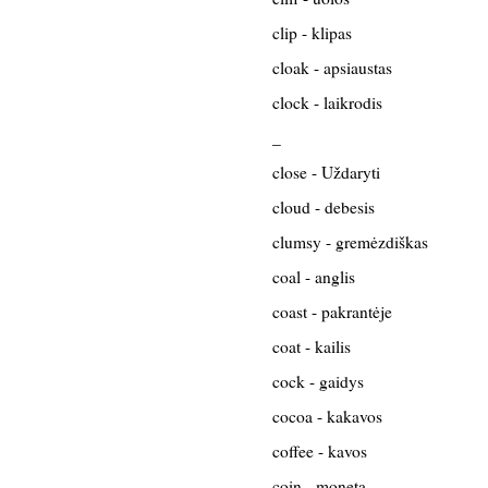
clip - klipas
cloak - apsiaustas
clock - laikrodis
_
close - Uždaryti
cloud - debesis
clumsy - gremėzdiškas
coal - anglis
coast - pakrantėje
coat - kailis
cock - gaidys
cocoa - kakavos
coffee - kavos
coin - moneta