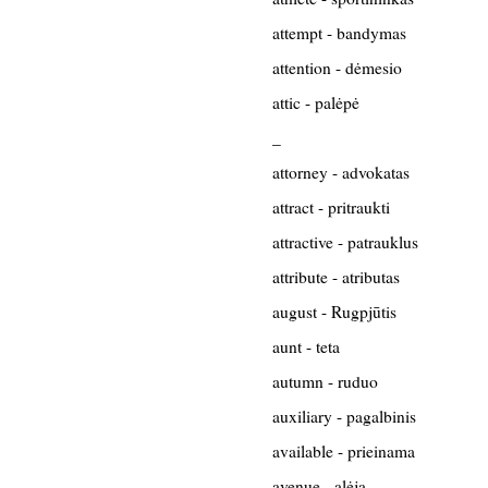
attempt - bandymas
attention - dėmesio
attic - palėpė
_
attorney - advokatas
attract - pritraukti
attractive - patrauklus
attribute - atributas
august - Rugpjūtis
aunt - teta
autumn - ruduo
auxiliary - pagalbinis
available - prieinama
avenue - alėja