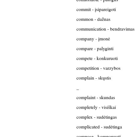
commit - įsipareigoti
common - dažnas
communication - bendravimas
company - įmonė
compare - palyginti
compete - konkuruoti
competition - varzybos
complain - skųstis
_
complaint - skundas
completely - visiškai
complex - sudėtingas
complicated - sudėtinga
compose - komponuoti