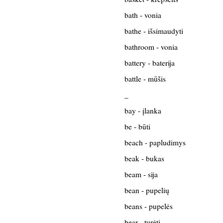
bath - vonia
bathe - išsimaudyti
bathroom - vonia
battery - baterija
battle - mūšis
_
bay - įlanka
be - būti
beach - papludimys
beak - bukas
beam - sija
bean - pupelių
beans - pupelės
bear - turėti