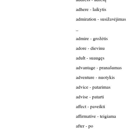
adhere - laikytis
admiration - susižavėjimas
_
admire - grožėtis
adore - dievinu
adult - suaugęs
advantage - pranašumas
adventure - nuotykis
advice - patarimas
advise - patarti
affect - paveikti
affirmative - teigiama
after - po
_