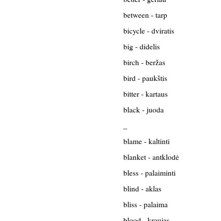
between - tarp
bicycle - dviratis
big - didelis
birch - beržas
bird - paukštis
bitter - kartaus
black - juoda
_
blame - kaltinti
blanket - antklodė
bless - palaiminti
blind - aklas
bliss - palaima
blood - kraujas