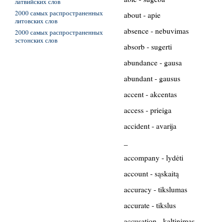
латвийских слов
2000 самых распространенных
about - apie
литовских слов
absence - nebuvimas
2000 самых распространенных
эстонских слов
absorb - sugerti
abundance - gausa
abundant - gausus
accent - akcentas
access - prieiga
accident - avarija
_
accompany - lydėti
account - sąskaitą
accuracy - tikslumas
accurate - tikslus
accusation - kaltinimas