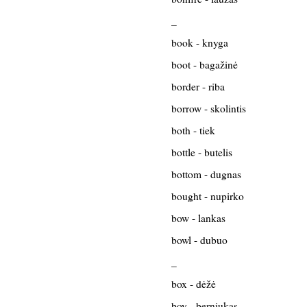
_
book - knyga
boot - bagažinė
border - riba
borrow - skolintis
both - tiek
bottle - butelis
bottom - dugnas
bought - nupirko
bow - lankas
bowl - dubuo
_
box - dėžė
boy - berniukas