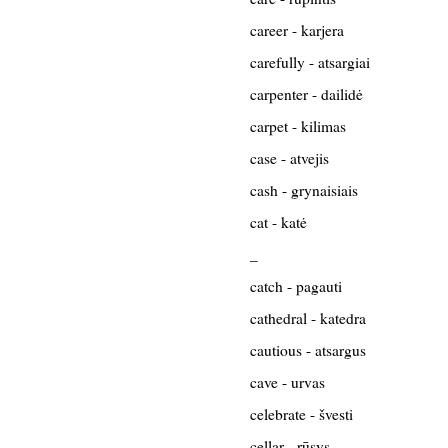
career - karjera
carefully - atsargiai
carpenter - dailidė
carpet - kilimas
case - atvejis
cash - grynaisiais
cat - katė
_
catch - pagauti
cathedral - katedra
cautious - atsargus
cave - urvas
celebrate - švesti
cellar - rūsys