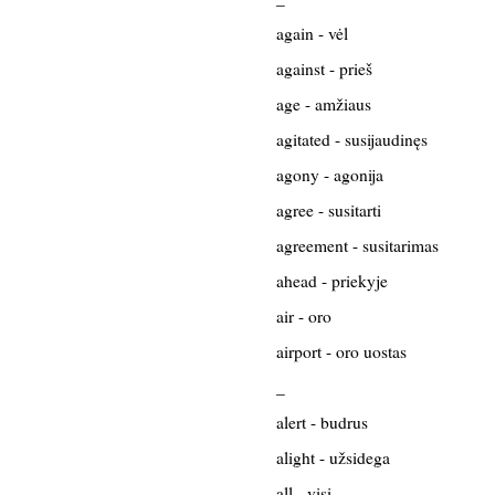
again - vėl
against - prieš
age - amžiaus
agitated - susijaudinęs
agony - agonija
agree - susitarti
agreement - susitarimas
ahead - priekyje
air - oro
airport - oro uostas
_
alert - budrus
alight - užsidega
all - visi