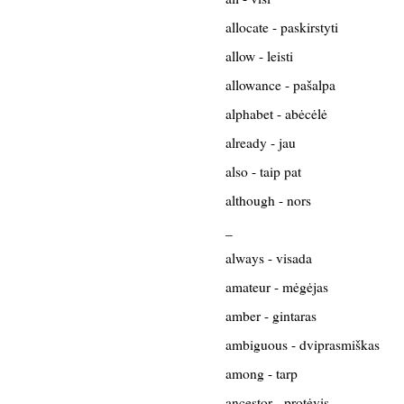
allocate - paskirstyti
allow - leisti
allowance - pašalpa
alphabet - abėcėlė
already - jau
also - taip pat
although - nors
_
always - visada
amateur - mėgėjas
amber - gintaras
ambiguous - dviprasmiškas
among - tarp
ancestor - protėvis