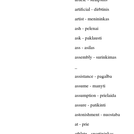
artificial - dirbtinis
artist - menininkas
ash - pelenai
ask - paklausti
ass - asilas
assembly - surinkimas
_
assistance - pagalba
assume - manyti
assumption - prielaida
assure - patikinti
astonishment - nuostaba
at - prie
athlete - sportininkas