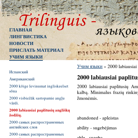
ГЛАВНАЯ
ЛИНГВИСТИКА
НОВОСТИ
ПРИСЛАТЬ МАТЕРИАЛ
УЧИМ ЯЗЫКИ
Учим языки
»
2000 labiausiai
Испанский
2000 labiausiai paplitu
Американский
2000 kõige levinumat ingliskeelset
2000 labiausiai paplitusių Am
sõna
kalbą. Minimalus frazių rinkin
žmonėmis.
2000 visbiežāk sastopamie angļu
vārdi.
2000 labiausiai paplitusių angliškų
žodžių.
abandoned - apleistas
2000 самых распространенных
английских слов
ability - sugebėjimas
2000 самых распространенных
able - sugeba