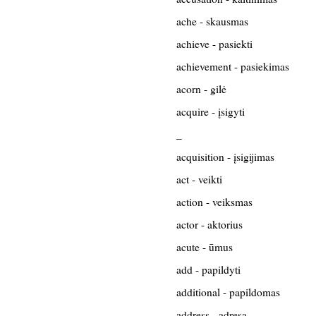
ache - skausmas
achieve - pasiekti
achievement - pasiekimas
acorn - gilė
acquire - įsigyti
_
acquisition - įsigijimas
act - veikti
action - veiksmas
actor - aktorius
acute - ūmus
add - papildyti
additional - papildomas
address - adresą