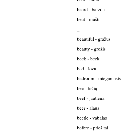
beard - barzda
beat - mušti
_
beautiful - gražus
beauty - grožis
beck - beck
bed - lova
bedroom - miegamasis
bee - bičių
beef - jautiena
beer - alaus
beetle - vabalas
before - prieš tai
_