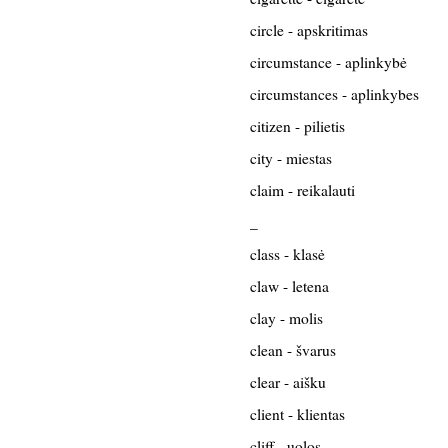
circle - apskritimas
circumstance - aplinkybė
circumstances - aplinkybes
citizen - pilietis
city - miestas
claim - reikalauti
_
class - klasė
claw - letena
clay - molis
clean - švarus
clear - aišku
client - klientas
cliff - uolos