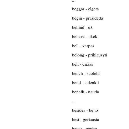
beggar - elgeta
begin - prasideda
behind - už
believe - tikėk
bell - varpas
belong - priklausyti
belt - diržas
bench - suolelis
bend - sulenkti
benefit - nauda
_
besides - be to
best - geriausia
better - geriau