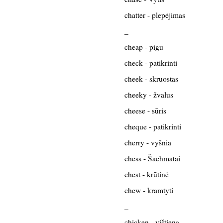
chatter - plepėjimas
_
cheap - pigu
check - patikrinti
cheek - skruostas
cheeky - žvalus
cheese - sūris
cheque - patikrinti
cherry - vyšnia
chess - Šachmatai
chest - krūtinė
chew - kramtyti
_
chicken - vištiena