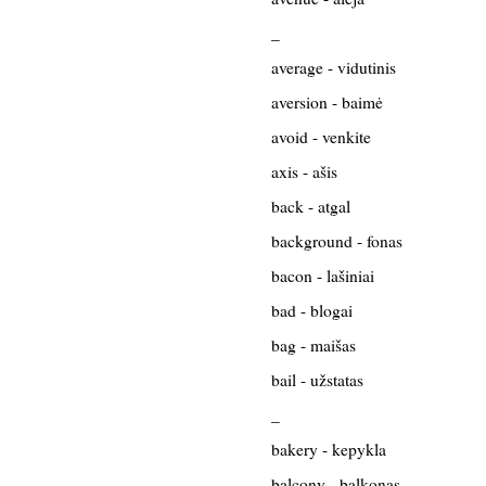
_
average - vidutinis
aversion - baimė
avoid - venkite
axis - ašis
back - atgal
background - fonas
bacon - lašiniai
bad - blogai
bag - maišas
bail - užstatas
_
bakery - kepykla
balcony - balkonas