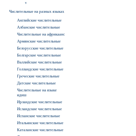
v
Числительные на разных языках
Английские числительные
Албанские числительные
Числительные на африкаанс
Армянские числительные
Белорусские числительные
Болгарские числительные
Валлийские числительные
Голландские числительные
Греческие числительные
Датские числительные
Числительные на языке
идиш
Ирландские числительные
Исландские числительные
Испанские числительные
Итальянские числительные
Каталанские числительные