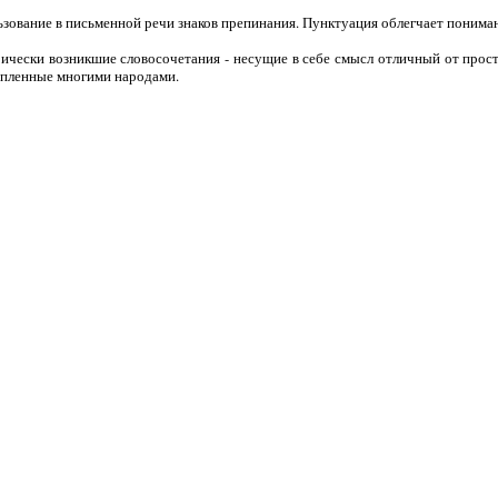
ьзование в письменной речи знаков препинания. Пунктуация облегчает понима
рически возникшие словосочетания - несущие в себе смысл отличный от прост
копленные многими народами.