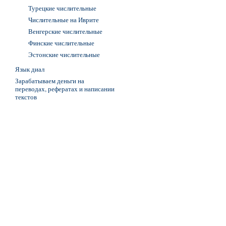
Турецкие числительные
Числительные на Иврите
Венгерские числительные
Финские числительные
Эстонские числительные
Язык диал
Зарабатываем деньги на
переводах, рефератах и написании
текстов