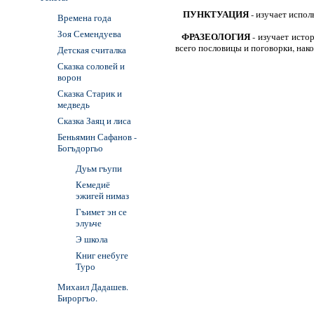
ПУНКТУАЦИЯ
- изучает испол
Времена года
Зоя Семендуева
ФРАЗЕОЛОГИЯ
- изучает исто
всего пословицы и поговорки, на
Детская считалка
Сказка соловей и
ворон
Сказка Старик и
медведь
Сказка Заяц и лиса
Беньямин Сафанов -
Богъдоргьо
Дуьм гъупи
Кемедиё
эжигей нимаз
Гъимет эн се
элуьче
Э школа
Книг енебуге
Туро
Михаил Дадашев.
Бироргъо.