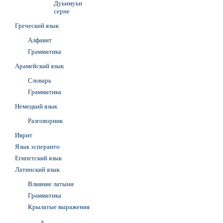
Дуьимуьн
серне
Греческий язык
Алфавит
Грамматика
Арамейский язык
Словарь
Грамматика
Немецкий язык
Разговорник
Иврит
Язык эсперанто
Египетский язык
Латинский язык
Влияние латыни
Грамматика
Крылатые выражения
a