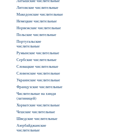
Латышские числительные
Литовские числительные
Македонские числительные
Немецкие числительные
Норвежские числительные
Польские числительные
Португальские
числительные
Румынские числительные
Сербские числительные
Словацкие числительные
Словенские числительные
Украинские числительные
Французские числительные
Числительные на хинди
(латиницей)
Хорватские числительные
Чешские числительные
Шведские числительные
Азербайджанские
числительные