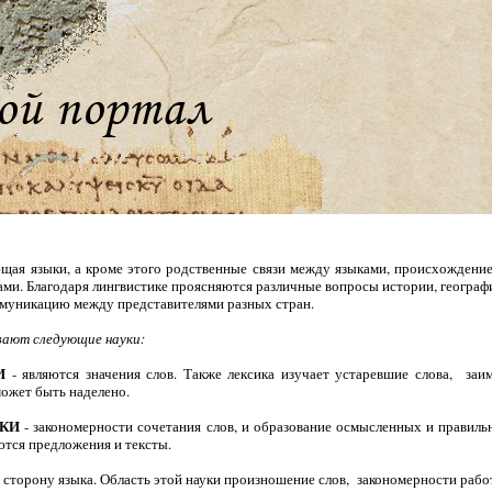
ая языки, а кроме этого родственные связи между языками, происхождение
ми. Благодаря лингвистике проясняются различные вопросы истории, географи
ммуникацию между представителями разных стран.
вают следующие науки:
КИ
- являются значения слов. Также лексика изучает устаревшие слова, заи
может быть наделено.
КИ
- закономерности сочетания слов, и образование осмысленных и правиль
тся предложения и тексты.
 сторону языка. Область этой науки произношение слов, закономерности рабо