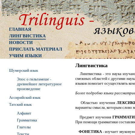
ГЛАВНАЯ
ЛИНГВИСТИКА
НОВОСТИ
ПРИСЛАТЬ МАТЕРИАЛ
УЧИМ ЯЗЫКИ
Лингвистика
Шумерский язык
Лингвистика - это наука изучающ
смежных областей с другими наука
Эпос о гильгамеше -
языков помогает осуществлять ко
древнейшее литературное
произведение
Более подробно языки рассматри
Ассирийский язык
ЛЕКСИ
Областью изучения
Татский язык
варианты смысла, которым слово 
Алфавит
ГРАММАТИ
Предмет изучения
Грамматика
При помощи грамматики составляю
Глаголы
ФОНЕТИКА
- изучает звуковую
Тексты