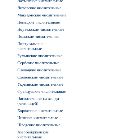
Латышские числительные
Литовские числительные
Македонские числительные
Немецкие числительные
Норвежские числительные
Польские числительные
Португальские
числительные
Румынские числительные
Сербские числительные
Словацкие числительные
Словенские числительные
Украинские числительные
Французские числительные
Числительные на хинди
(латиницей)
Хорватские числительные
Чешские числительные
Шведские числительные
Азербайджанские
числительные