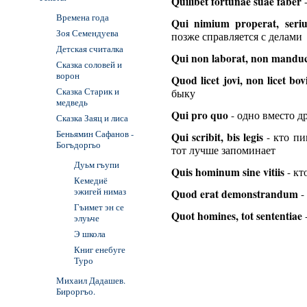
Quilibet fortunae suae faber
-
Времена года
Qui nimium properat, seriu
Зоя Семендуева
позже справляется с делами
Детская считалка
Qui non laborat, non mandu
Сказка соловей и
ворон
Quod licet jovi, non licet bov
Сказка Старик и
быку
медведь
Qui pro quo
- одно вместо д
Сказка Заяц и лиса
Беньямин Сафанов -
Qui scribit, bis legis
- кто пи
Богъдоргьо
тот лучше запоминает
Дуьм гъупи
Quis hominum sine vitiis
- кт
Кемедиё
эжигей нимаз
Quod erat demonstrandum
-
Гъимет эн се
Quot homines, tot sententiae
элуьче
Э школа
Книг енебуге
Туро
Михаил Дадашев.
Бироргъо.