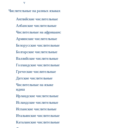
v
Числительные на разных языках
Английские числительные
Албанские числительные
Числительные на африкаанс
Армянские числительные
Белорусские числительные
Болгарские числительные
Валлийские числительные
Голландские числительные
Греческие числительные
Датские числительные
Числительные на языке
идиш
Ирландские числительные
Исландские числительные
Испанские числительные
Итальянские числительные
Каталанские числительные