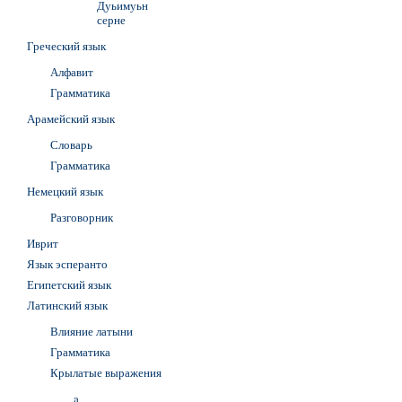
Дуьимуьн
серне
Греческий язык
Алфавит
Грамматика
Арамейский язык
Словарь
Грамматика
Немецкий язык
Разговорник
Иврит
Язык эсперанто
Египетский язык
Латинский язык
Влияние латыни
Грамматика
Крылатые выражения
a