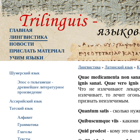
ГЛАВНАЯ
ЛИНГВИСТИКА
НОВОСТИ
ПРИСЛАТЬ МАТЕРИАЛ
УЧИМ ЯЗЫКИ
Лингвистика
»
Латинский язык
»
К
Шумерский язык
Quae medicamenta non sanat
Эпос о гильгамеше -
ignis sanat. Quae vero ignis
древнейшее литературное
Что не излечивают лекарс
произведение
излечивает, то лечит огон
признать неизлечимым.
Ассирийский язык
Татский язык
Quantum satis
- сколько нуж
Алфавит
Quibuscumque viis
- какими 
Грамматика
Quid prodest
- кому это выг
Глаголы
Тексты