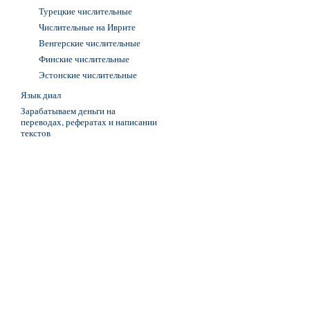
Турецкие числительные
Числительные на Иврите
Венгерские числительные
Финские числительные
Эстонские числительные
Язык диал
Зарабатываем деньги на
переводах, рефератах и написании
текстов