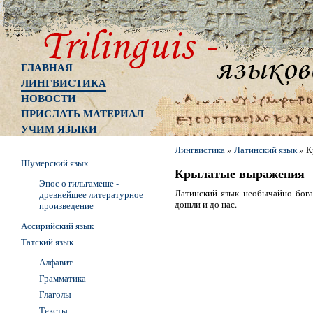
ГЛАВНАЯ
ЛИНГВИСТИКА
НОВОСТИ
ПРИСЛАТЬ МАТЕРИАЛ
УЧИМ ЯЗЫКИ
Лингвистика
»
Латинский язык
»
К
Шумерский язык
Крылатые выражения
Эпос о гильгамеше -
Латинский язык необычайно бога
древнейшее литературное
дошли и до нас.
произведение
Ассирийский язык
Татский язык
Алфавит
Грамматика
Глаголы
Тексты