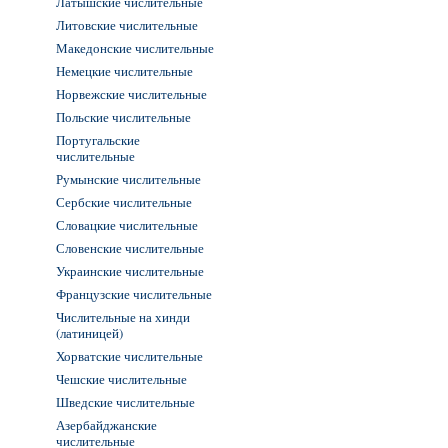
Латышские числительные
Литовские числительные
Македонские числительные
Немецкие числительные
Норвежские числительные
Польские числительные
Португальские
числительные
Румынские числительные
Сербские числительные
Словацкие числительные
Словенские числительные
Украинские числительные
Французские числительные
Числительные на хинди
(латиницей)
Хорватские числительные
Чешские числительные
Шведские числительные
Азербайджанские
числительные