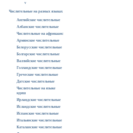
v
Числительные на разных языках
Английские числительные
Албанские числительные
Числительные на африкаанс
Армянские числительные
Белорусские числительные
Болгарские числительные
Валлийские числительные
Голландские числительные
Греческие числительные
Датские числительные
Числительные на языке
идиш
Ирландские числительные
Исландские числительные
Испанские числительные
Итальянские числительные
Каталанские числительные