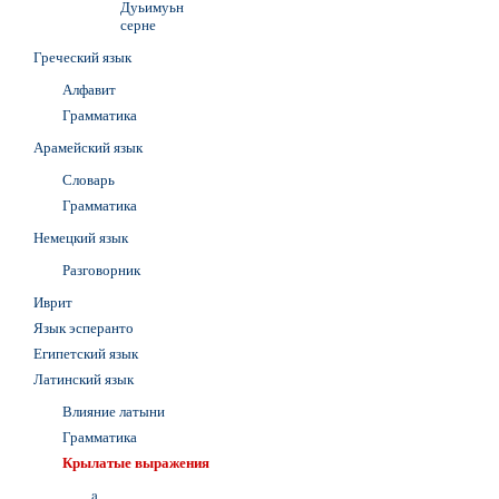
Дуьимуьн
серне
Греческий язык
Алфавит
Грамматика
Арамейский язык
Словарь
Грамматика
Немецкий язык
Разговорник
Иврит
Язык эсперанто
Египетский язык
Латинский язык
Влияние латыни
Грамматика
Крылатые выражения
a