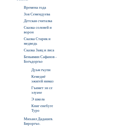
Времена года
Зоя Семендуева
Детская считалка
Сказка соловей и
ворон
Сказка Старик и
медведь
Сказка Заяц и лиса
Беньямин Сафанов -
Богъдоргьо
Дуьм гъупи
Кемедиё
эжигей нимаз
Гъимет эн се
элуьче
Э школа
Книг енебуге
Туро
Михаил Дадашев.
Бироргъо.