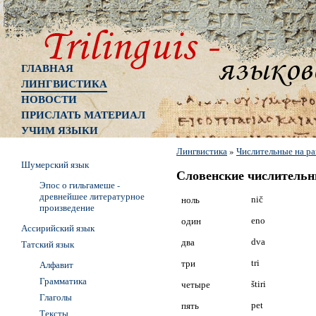
ГЛАВНАЯ
ЛИНГВИСТИКА
НОВОСТИ
ПРИСЛАТЬ МАТЕРИАЛ
УЧИМ ЯЗЫКИ
Лингвистика
»
Числительные на ра
Шумерский язык
Словенские числитель
Эпос о гильгамеше -
древнейшее литературное
ноль
nič
произведение
один
eno
Ассирийский язык
два
dva
Татский язык
три
tri
Алфавит
Грамматика
четыре
štiri
Глаголы
пять
pet
Тексты