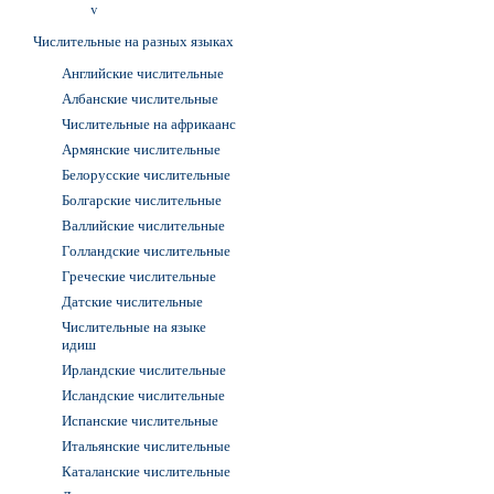
v
Числительные на разных языках
Английские числительные
Албанские числительные
Числительные на африкаанс
Армянские числительные
Белорусские числительные
Болгарские числительные
Валлийские числительные
Голландские числительные
Греческие числительные
Датские числительные
Числительные на языке
идиш
Ирландские числительные
Исландские числительные
Испанские числительные
Итальянские числительные
Каталанские числительные