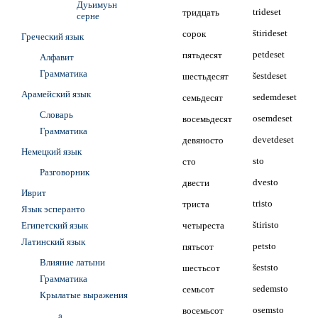
Дуьимуьн
тридцать
trideset
серне
сорок
štirideset
Греческий язык
пятьдесят
petdeset
Алфавит
Грамматика
шестьдесят
šestdeset
Арамейский язык
семьдесят
sedemdeset
Словарь
восемьдесят
osemdeset
Грамматика
девяносто
devetdeset
Немецкий язык
сто
sto
Разговорник
двести
dvesto
Иврит
триста
tristo
Язык эсперанто
Египетский язык
четыреста
štiristo
Латинский язык
пятьсот
petsto
Влияние латыни
шестьсот
šeststo
Грамматика
семьсот
sedemsto
Крылатые выражения
восемьсот
osemsto
a