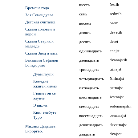
шесть
šestih
Времена года
семь
sedmih
Зоя Семендуева
Детская считалка
восемь
osem
Сказка соловей и
девять
devetih
ворон
Сказка Старик и
десять
deset
медведь
одиннадцать
enajst
Сказка Заяц и лиса
Беньямин Сафанов -
двенадцать
dvanajstih
Богъдоргьо
тринадцать
trinajst
Дуьм гъупи
четырнадцать
štirinajst
Кемедиё
эжигей нимаз
пятнадцать
petnajst
Гъимет эн се
шестнадцать
šestnajst
элуьче
Э школа
семнадцать
sedemnajstih
Книг енебуге
восемнадцать
osemnajst
Туро
девятнадцать
devetnajst
Михаил Дадашев.
Бироргъо.
двадцать
dvajset