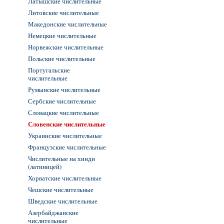
Латышские числительные
Литовские числительные
Македонские числительные
Немецкие числительные
Норвежские числительные
Польские числительные
Португальские
числительные
Румынские числительные
Сербские числительные
Словацкие числительные
Словенские числительные
Украинские числительные
Французские числительные
Числительные на хинди
(латиницей)
Хорватские числительные
Чешские числительные
Шведские числительные
Азербайджанские
числительные