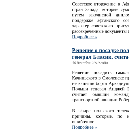
Советское вторжение в Аф
стран Запада, которые с
путем закулисной дипло
поддержке афганского со
характер советского прису
рассекреченные документы 
Подробнее »
Решение о посадке по
генерал Бласик, счит
30 декабря 2010 года
Решение посадить самол
Качиньского в Смоленске п
не капитан борта Аркадиу
Польши генерал Анджей Бл
считает бывший команд
транспортной авиации Робе
В эфире польского телек
причины, которые, по е
ошибочное
Подробнее »