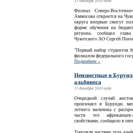
31 декабря 2010 года
Филиал Северо-Восточног
Аммосова откроется на Чуко
округа впервые смогут по
форме обучения на бюджет
региона, сообщил глав
Чукотского АО Сергей Попо
"Первый набор студентов б
филиалом федерального гос
Подробнее »
Неизвестные в Бурунд
альбиноса
31 декабря 2010 года
Очередной случай жесток
произошел в Бурунди, ме
летнего мальчика с распро
части тел африканцев-
свойствами, сообщило в пят
Торговля частями тела альб