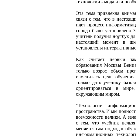
технологии - мода или необ
Эта тема привлекла вниман
связи с тем, что в настоя
идет процесс информатизац
города было установлено 3
учитель получил ноутбук для
настоящий момент в шко
установлены интерактивные
Как считает первый заме
образования Москвы Вени
только возрос объем пре
изменилась цель обучени
только дать ученику базов
ориентироваться в мире
окружающим миром.
"Технологии информацио
пространства. И мы полност
возможности велики. А зач
с тем, что учебник нельзя
меняется сам подход к обуч
информационных технологи