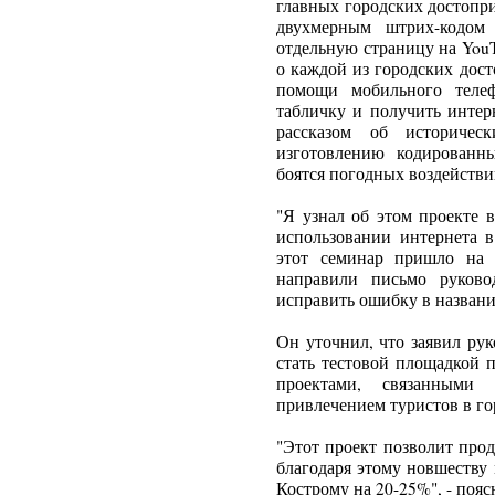
главных городских достопр
двухмерным штрих-кодом 
отдельную страницу на YouT
о каждой из городских дос
помощи мобильного телеф
табличку и получить интер
рассказом об историчес
изготовлению кодированн
боятся погодных воздействий
"Я узнал об этом проекте 
использовании интернета в
этот семинар пришло на 
направили письмо руково
исправить ошибку в названи
Он уточнил, что заявил ру
стать тестовой площадкой 
проектами, связанными
привлечением туристов в го
"Этот проект позволит про
благодаря этому новшеству
Кострому на 20-25%", - поя