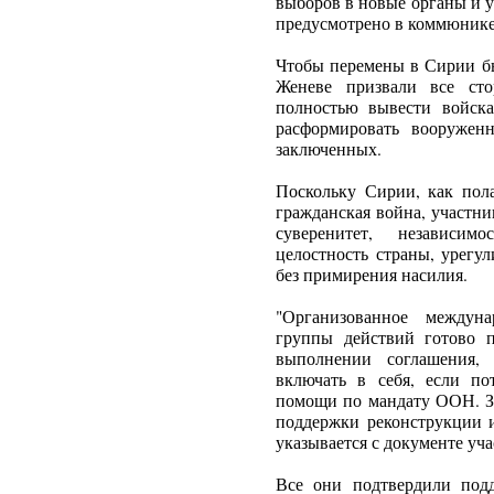
выборов в новые органы и уч
предусмотрено в коммюнике
Чтобы перемены в Сирии бы
Женеве призвали все сто
полностью вывести войска
расформировать вооружен
заключенных.
Поскольку Сирии, как пол
гражданская война, участн
суверенитет, независим
целостность страны, урегу
без примирения насилия.
"Организованное междуна
группы действий готово 
выполнении соглашения, 
включать в себя, если по
помощи по мандату ООН. З
поддержки реконструкции и
указывается с документе уча
Все они подтвердили под