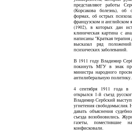
представляют работы Сер
(Корсакова болезнь), об
формах, об острых психоза
французском и английском я
(1902), в которых дан ис
клиническая картина с ан
написаны "Краткая терапия 
высказал ряд положени
психических заболеваний.
В 1911 году Владимир Сер
покинуть МГУ в знак про
министра народного просв
антилиберальную политику.
4 сентября 1911 года в 
открылся 1-й съезд русско
Владимир Сербский выступи
угнетения свободомыслия. 
давать объяснения судебно
съезда возобновились. Жур
газеты, поместившие н
конфисковали.