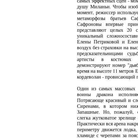
самых эффектных сцен - моме
душу Миланьи. Чтобы изоб
момент, режиссер использу
метаморфозы братьев С
Сафроновы впервые при
представляют целых 20 
уникальный сложнососта
Елены Петриковой и Елен
воздух без страховки на вы
предсказательницами су
артисты в костюмах 
демонстрируют номер "дьяб
время на высоте 11 метров 
кордеволан - провисающий 
Один из самых массовых 
воины дракона исполня
Потрясающе красивый и сл
Сиренами, в котором ни
Запашные. Но, пожалуй, 
слегка жутковатое зрелище 
Практически вся арена нак
периметру движется лодка,
хламиде с черепами за поя