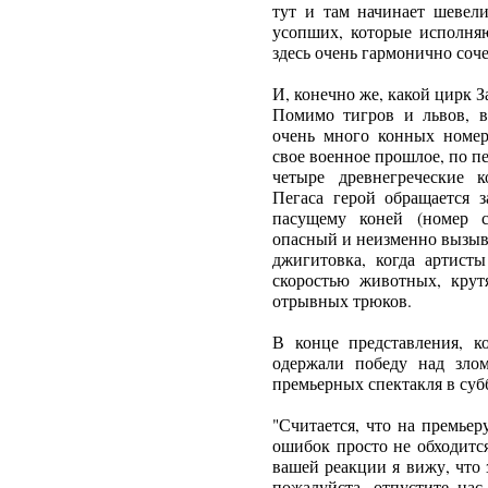
тут и там начинает шевели
усопших, которые исполня
здесь очень гармонично соче
И, конечно же, какой цирк
Помимо тигров и львов, в
очень много конных номер
свое военное прошлое, по п
четыре древнегреческие 
Пегаса герой обращается 
пасущему коней (номер с
опасный и неизменно вызыв
джигитовка, когда артист
скоростью животных, крут
отрывных трюков.
В конце представления, к
одержали победу над зло
премьерных спектакля в суб
"Считается, что на премьер
ошибок просто не обходится
вашей реакции я вижу, что з
пожалуйста, отпустите нас