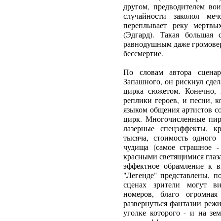
другом, предводителем вои
случайности заколол ме
переплывает реку мертвы
(Эдгард). Такая большая 
равнодушным даже громовер
бессмертие.
По словам автора сценар
Запашного, он рискнул сде
цирка сюжетом. Конечно,
реплики героев, и песни, 
языком общения артистов со
цирк. Многочисленные пиро
лазерные спецэффекты, к
тысяча, стоимость одного 
чудища (самое страшное 
красными светящимися глаза
эффектное обрамление к 
"Легенде" представлены, п
сценах зрители могут ви
номеров, благо огромна
развернуться фантазии реж
уголке которого - и на зе