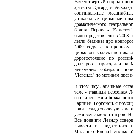
Уже четвертый год на ново
артисты Эдгард и Аскольд
оригинальные масштабн
уникальные цирковые ном
драматического театрально
балета. Первое - "Камелот
было представлено в 2008 го
легли былины про новгород
2009 году, а в прошлом 
цирковой коллектив показа
дорогостоящие по росси
долларов - проходили на 
неизменно собирали пол
"Легенда" по мотивам древн
В этом шоу Запашные оста
теме - главный персонаж Л
со свирепыми и безжалостн
Гарпией, Горгоной, с помощ
ловит сладкоголосую смер
усмиряет львов и тигров. Н
Все подвиги Леандр соверш
вывести из подземного 
Миланью (Елена Петрикова)