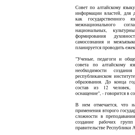
Совет по алтайскому языку
информации властей, для д
как государственного я
межнационального согл
национальных, культур
формирования духовност
самосознания и межъязыко
планируется проводить ежек
"Ученые, педагоги и обще
совета по алтайскому 
необходимости создани
республиканском институт
образования. До конца го
состав из 12 человек, п
оснащение", - говорится в с
В нем отмечается, что н
применения второго госуда
сложности в преподавании
создание рабочих груп
правительстве Республики А